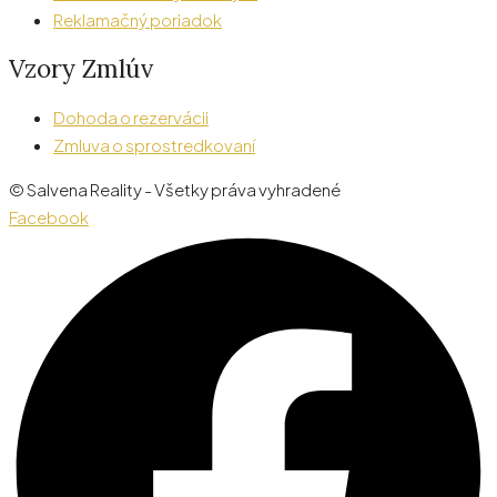
Reklamačný poriadok
Vzory Zmlúv
Dohoda o rezervácii
Zmluva o sprostredkovaní
© Salvena Reality - Všetky práva vyhradené
Facebook