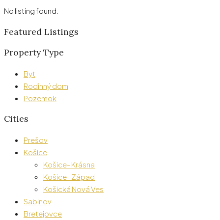
No listing found.
Featured Listings
Property Type
Byt
Rodinný dom
Pozemok
Cities
Prešov
Košice
Košice- Krásna
Košice- Západ
Košická Nová Ves
Sabinov
Bretejovce