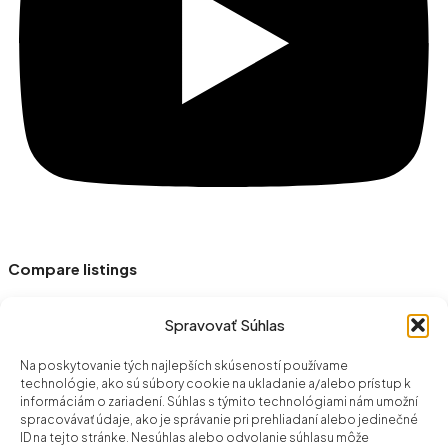
Compare listings
Compare
Close
Spravovať Súhlas
Login
Na poskytovanie tých najlepších skúseností používame
technológie, ako sú súbory cookie na ukladanie a/alebo prístup k
×
informáciám o zariadení. Súhlas s týmito technológiami nám umožní
spracovávať údaje, ako je správanie pri prehliadaní alebo jedinečné
ID na tejto stránke. Nesúhlas alebo odvolanie súhlasu môže