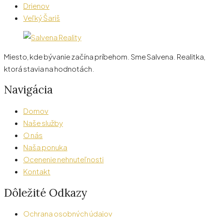
Drienov
Veľký Šariš
Miesto, kde bývanie začína príbehom. Sme Salvena. Realitka,
ktorá stavia na hodnotách.
Navigácia
Domov
Naše služby
O nás
Naša ponuka
Ocenenie nehnuteľnosti
Kontakt
Dôležité Odkazy
Ochrana osobných údajov