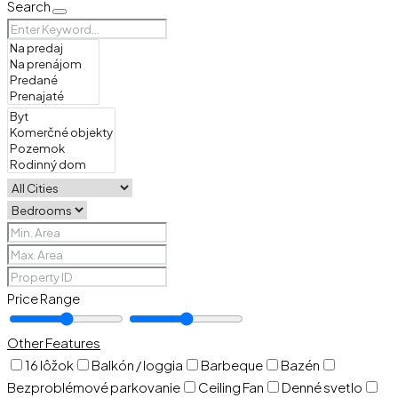
Search
Price Range
Other Features
16 lôžok
Balkón / loggia
Barbeque
Bazén
Bezproblémové parkovanie
Ceiling Fan
Denné svetlo