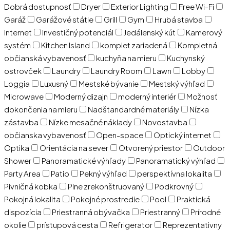
Dobrá dostupnosť
Dryer
Exterior Lighting
Free Wi-Fi
Garáž
Garážové státie
Grill
Gym
Hrubá stavba
Internet
Investičný potenciál
Jedálenský kút
Kamerový
systém
Kitchen Island
komplet zariadená
Kompletná
občianská vybavenosť
kuchyňa na mieru
Kuchynský
ostrovček
Laundry
Laundry Room
Lawn
Lobby
Loggia
Luxusný
Mestské bývanie
Mestský výhľad
Microwave
Moderný dizajn
moderný interiér
Možnosť
dokončenia na mieru
Nadštandardné materiály
Nízka
zástavba
Nízke mesačné náklady
Novostavba
občianska vybavenosť
Open-space
Optický internet
Optika
Orientácia na sever
Otvorený priestor
Outdoor
Shower
Panoramatické výhľady
Panoramatický výhľad
Party Area
Patio
Pekný výhľad
perspektívna lokalita
Pivničná kobka
Plne zrekonštruovaný
Podkrovný
Pokojná lokalita
Pokojné prostredie
Pool
Praktická
dispozícia
Priestranná obývačka
Priestranný
Prírodné
okolie
prístupová cesta
Refrigerator
Reprezentativny