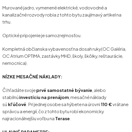
Murované jadro, vymenené elektrické, vodovodné a
kanalizačné rozvody robia z tohto bytu zaujímavý artikel na
trhu.
Optické pripojenie je samozrejmosťou.
Kompletná občianska vybavenosť na dosah ruky(OC Galéria,
OC Atrium OPTIMA, zastávky MHD, školy, škôlky, reštaurácie,
nemocnica).
NÍZKE MESAČNÉ NÁKLADY:
Či hľadáte svoje
prvé samostatné bývanie
, alebo
stabilnú
investíciu na prenájom
, mesačné náklady
sú
kľúčové
. Pri jednej osobe sa hýbete na úrovni
110 €
vrátane
správcu a energií, čo z tohto bytu robí ekonomicky
najracionálnejšiu voľbu na
Terase
.
HLAVNÉ PARAMETRE: