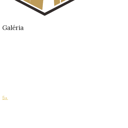
Galéria
5+