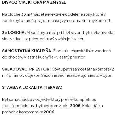
DISPOZÍCIA, KTORÁ MÁ ZMYSEL
Na ploche
33 m²
nájdete efektívne oddelené zóny, ktoré v
tomto byte zaručujú aj pri menšej výmere maximálny komfort.
2x LOGGIA:
Absolútny unikát pri 1-izbovom byte. Viac svetla,
viac vzduchu a priestor, ktorý rozširuje interiér.
SAMOSTATNÁ KUCHYŇA:
Žiadna kuchynská linka vsadená
do chodby. Vlastná kuchyňa= vlastný priestor.
SKLADOVACÍ PRIESTOR:
K bytu patrí samostatná komora (2
m²) priamo v objekte. Sezónne veci nezaberajú miesto v byte.
STAVBA A LOKALITA (TERASA)
Byt sa nachádza v objekte, ktorý prešiel kompletnou
transformáciou na bytový dom v roku
2005
. Kolaudácia
prebehla koncom roka
2006
.