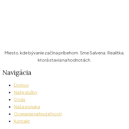
Miesto, kde bývanie začína príbehom. Sme Salvena. Realitka,
ktorá stavia na hodnotách.
Navigácia
Domov
Naše služby
O nás
Naša ponuka
Ocenenie nehnuteľnosti
Kontakt