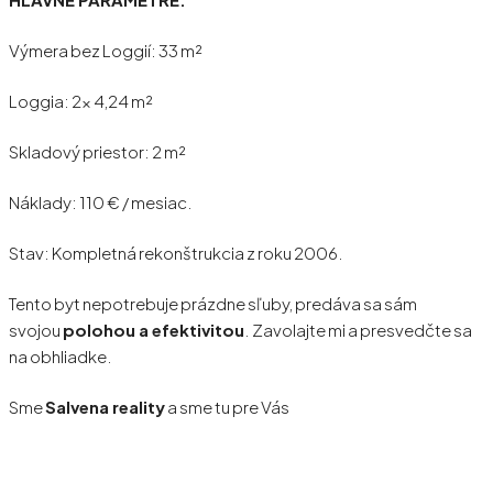
Výmera bez Loggií: 33 m²
Loggia: 2x 4,24 m²
Skladový priestor: 2 m²
Náklady: 110 € / mesiac.
Stav: Kompletná rekonštrukcia z roku 2006.
Tento byt nepotrebuje prázdne sľuby, predáva sa sám
svojou
polohou a efektivitou
. Zavolajte mi a presvedčte sa
na obhliadke.
Sme
Salvena reality
a sme tu pre Vás