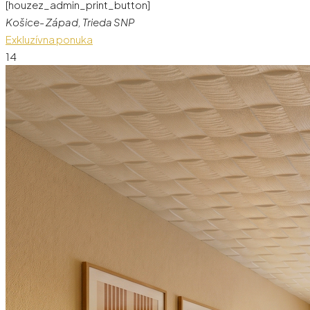
[houzez_admin_print_button]
Košice- Západ, Trieda SNP
Exkluzívna ponuka
14