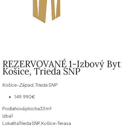
REZERVOVANÉ 1-Izbový Byt
Košice, Trieda SNP
Košice- Západ, Trieda SNP
149.990€
Podlahová plocha
33 m²
izba
1
Lokalita
Trieda SNP, Košice-Terasa