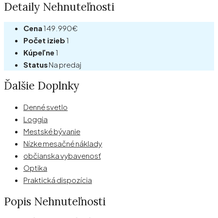
Detaily Nehnuteľnosti
Cena
149.990€
Počet izieb
1
Kúpeľne
1
Status
Na predaj
Ďalšie Doplnky
Denné svetlo
Loggia
Mestské bývanie
Nízke mesačné náklady
občianska vybavenosť
Optika
Praktická dispozícia
Popis Nehnuteľnosti