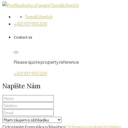
Tomáš Amrich
+421 917 993 339
Contact us
Please quote property reference
+421 917 993 339
Napíšte Nám
Odoslaním formulára súhlasite s
Ochranou osobných údajov