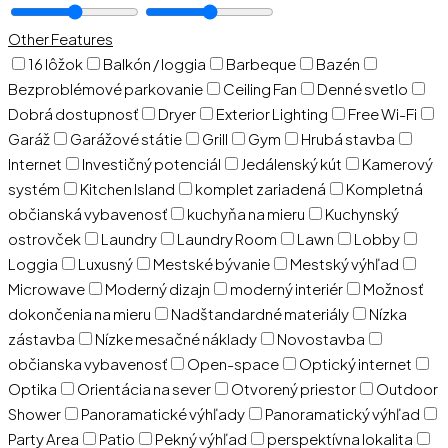
Other Features
16 lôžok
Balkón / loggia
Barbeque
Bazén
Bezproblémové parkovanie
Ceiling Fan
Denné svetlo
Dobrá dostupnosť
Dryer
Exterior Lighting
Free Wi-Fi
Garáž
Garážové státie
Grill
Gym
Hrubá stavba
Internet
Investičný potenciál
Jedálenský kút
Kamerový
systém
Kitchen Island
komplet zariadená
Kompletná
občianská vybavenosť
kuchyňa na mieru
Kuchynský
ostrovček
Laundry
Laundry Room
Lawn
Lobby
Loggia
Luxusný
Mestské bývanie
Mestský výhľad
Microwave
Moderný dizajn
moderný interiér
Možnosť
dokončenia na mieru
Nadštandardné materiály
Nízka
zástavba
Nízke mesačné náklady
Novostavba
občianska vybavenosť
Open-space
Optický internet
Optika
Orientácia na sever
Otvorený priestor
Outdoor
Shower
Panoramatické výhľady
Panoramatický výhľad
Party Area
Patio
Pekný výhľad
perspektívna lokalita