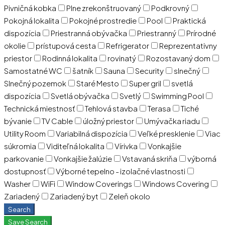
Pivničná kobka
Plne zrekonštruovaný
Podkrovný
Pokojná lokalita
Pokojné prostredie
Pool
Praktická
dispozícia
Priestranná obývačka
Priestranný
Prírodné
okolie
prístupová cesta
Refrigerator
Reprezentativny
priestor
Rodinná lokalita
rovinatý
Rozostavaný dom
Samostatné WC
šatník
Sauna
Security
slnečný
Slnečný pozemok
Staré Mesto
Super gril
svetlá
dispozícia
Svetlá obývačka
Svetlý
Swimming Pool
Technická miestnosť
Tehlová stavba
Terasa
Tiché
bývanie
TV Cable
úložný priestor
Umývačka riadu
Utility Room
Variabilná dispozícia
Veľké presklenie
Viac
súkromia
Viditeľná lokalita
Vírivka
Vonkajšie
parkovanie
Vonkajšie žalúzie
Vstavaná skriňa
výborná
dostupnosť
Výborné tepelno - izolačné vlastnosti
Washer
WiFi
Window Coverings
Windows Covering
Zariadený
Zariadený byt
Zeleň okolo
Search
Save Search