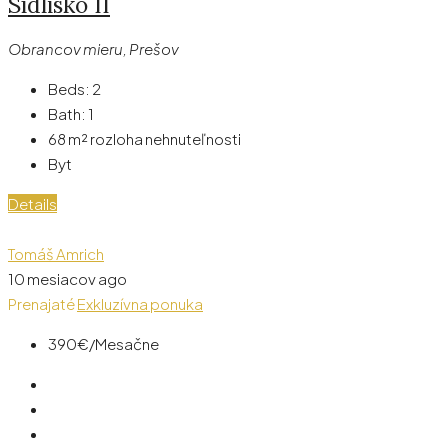
Sídlisko II
Obrancov mieru, Prešov
Beds:
2
Bath:
1
68
m² rozloha nehnuteľnosti
Byt
Details
Tomáš Amrich
10 mesiacov ago
Prenajaté
Exkluzívna ponuka
390€
/Mesačne