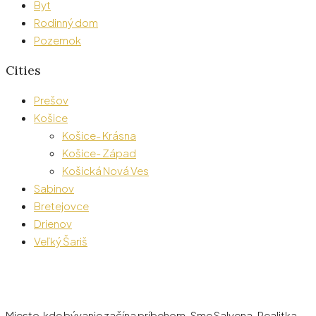
Byt
Rodinný dom
Pozemok
Cities
Prešov
Košice
Košice- Krásna
Košice- Západ
Košická Nová Ves
Sabinov
Bretejovce
Drienov
Veľký Šariš
Miesto, kde bývanie začína príbehom. Sme Salvena. Realitka,