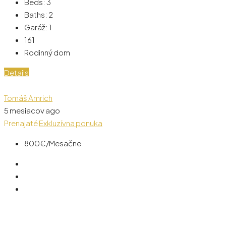
Beds:
3
Baths:
2
Garáž:
1
161
Rodinný dom
Details
Tomáš Amrich
5 mesiacov ago
Prenajaté
Exkluzívna ponuka
800€
/Mesačne