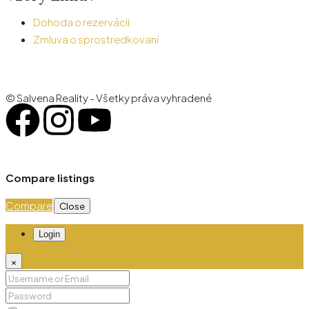
Dohoda o rezervácii
Zmluva o sprostredkovaní
© Salvena Reality - Všetky práva vyhradené
Compare listings
Compare
Close
Login
×