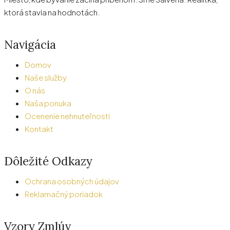
ktorá stavia na hodnotách.
Navigácia
Domov
Naše služby
O nás
Naša ponuka
Ocenenie nehnuteľnosti
Kontakt
Dôležité Odkazy
Ochrana osobných údajov
Reklamačný poriadok
Vzory Zmlúv