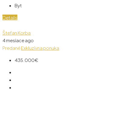
Byt
Details
Štefan Korba
4 mesiace ago
Predané
Exkluzívna ponuka
435.000€