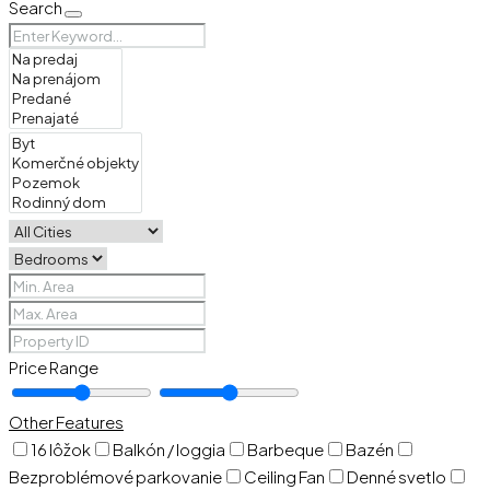
Search
Price Range
Other Features
16 lôžok
Balkón / loggia
Barbeque
Bazén
Bezproblémové parkovanie
Ceiling Fan
Denné svetlo