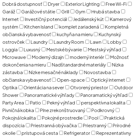
Dobrá dostupnosť
Dryer
Exterior Lighting
Free Wi-Fi
Garáž
Garážové státie
Grill
Gym
Hrubá stavba
Internet
Investičný potenciál
Jedálenský kút
Kamerový
systém
Kitchen Island
komplet zariadená
Kompletná
občianská vybavenosť
kuchyňa na mieru
Kuchynský
ostrovček
Laundry
Laundry Room
Lawn
Lobby
Loggia
Luxusný
Mestské bývanie
Mestský výhľad
Microwave
Moderný dizajn
moderný interiér
Možnosť
dokončenia na mieru
Nadštandardné materiály
Nízka
zástavba
Nízke mesačné náklady
Novostavba
občianska vybavenosť
Open-space
Optický internet
Optika
Orientácia na sever
Otvorený priestor
Outdoor
Shower
Panoramatické výhľady
Panoramatický výhľad
Party Area
Patio
Pekný výhľad
perspektívna lokalita
Pivničná kobka
Plne zrekonštruovaný
Podkrovný
Pokojná lokalita
Pokojné prostredie
Pool
Praktická
dispozícia
Priestranná obývačka
Priestranný
Prírodné
okolie
prístupová cesta
Refrigerator
Reprezentativny