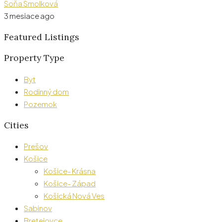
Soňa Smolková
3 mesiace ago
Featured Listings
Property Type
Byt
Rodinný dom
Pozemok
Cities
Prešov
Košice
Košice- Krásna
Košice- Západ
Košická Nová Ves
Sabinov
Bretejovce