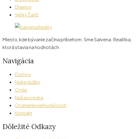
Drienov
Veľký Šariš
Miesto, kde bývanie začína príbehom. Sme Salvena. Realitka,
ktorá stavia na hodnotách.
Navigácia
Domov
Naše služby
O nás
Naša ponuka
Ocenenie nehnuteľnosti
Kontakt
Dôležité Odkazy