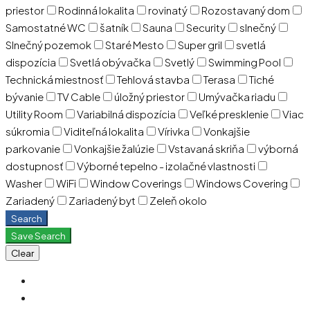
priestor
Rodinná lokalita
rovinatý
Rozostavaný dom
Samostatné WC
šatník
Sauna
Security
slnečný
Slnečný pozemok
Staré Mesto
Super gril
svetlá
dispozícia
Svetlá obývačka
Svetlý
Swimming Pool
Technická miestnosť
Tehlová stavba
Terasa
Tiché
bývanie
TV Cable
úložný priestor
Umývačka riadu
Utility Room
Variabilná dispozícia
Veľké presklenie
Viac
súkromia
Viditeľná lokalita
Vírivka
Vonkajšie
parkovanie
Vonkajšie žalúzie
Vstavaná skriňa
výborná
dostupnosť
Výborné tepelno - izolačné vlastnosti
Washer
WiFi
Window Coverings
Windows Covering
Zariadený
Zariadený byt
Zeleň okolo
Search
Save Search
Clear