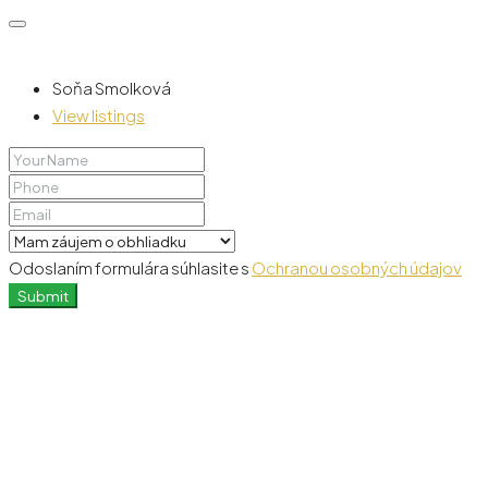
Soňa Smolková
View listings
Odoslaním formulára súhlasite s
Ochranou osobných údajov
Submit