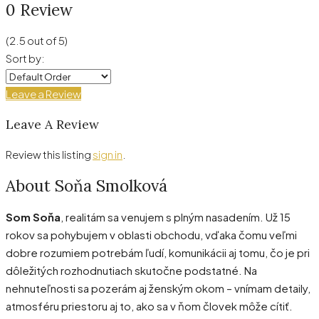
0 Review
(
2.5
out of
5
)
Sort by:
Leave a Review
Leave A Review
Review this listing
sign in
.
About Soňa Smolková
Som Soňa
, realitám sa venujem s plným nasadením. Už 15
rokov sa pohybujem v oblasti obchodu, vďaka čomu veľmi
dobre rozumiem potrebám ľudí, komunikácii aj tomu, čo je pri
dôležitých rozhodnutiach skutočne podstatné. Na
nehnuteľnosti sa pozerám aj ženským okom – vnímam detaily,
atmosféru priestoru aj to, ako sa v ňom človek môže cítiť.