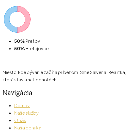
50%
Prešov
50%
Bretejovce
Miesto, kde bývanie začína príbehom. Sme Salvena. Realitka,
ktorá stavia na hodnotách.
Navigácia
Domov
Naše služby
O nás
Naša ponuka