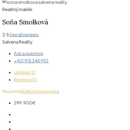
Realitný maklér
Soňa Smolková
2.5
See all reviews
Salvena Reality
Ask a question
+421 915 345 992
Listings (2)
Reviews (0)
Na predaj
Exkluzívna ponuka
299.900€