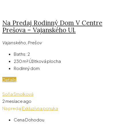
Na Predaj Rodinný Dom V Centre
Prešova – Vajanského Ul.
Vajanského, Prešov
Baths:
2
230 m²
Úžitková plocha
Rodinný dom
Details
Soňa Smolková
2 mesiace ago
Na predaj
Exkluzívna ponuka
Cena Dohodou