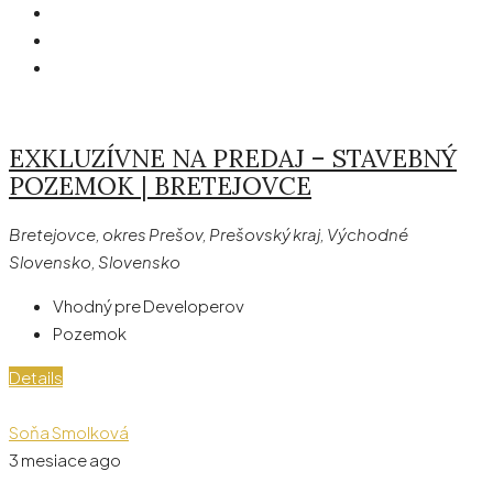
EXKLUZÍVNE NA PREDAJ – STAVEBNÝ
POZEMOK | BRETEJOVCE
Bretejovce, okres Prešov, Prešovský kraj, Východné
Slovensko, Slovensko
Vhodný pre Developerov
Pozemok
Details
Soňa Smolková
3 mesiace ago