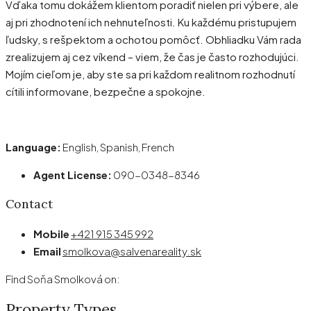
Vďaka tomu dokážem klientom poradiť nielen pri výbere, ale
aj pri zhodnotení ich nehnuteľnosti. Ku každému pristupujem
ľudsky, s rešpektom a ochotou pomôcť. Obhliadku Vám rada
zrealizujem aj cez víkend – viem, že čas je často rozhodujúci.
Mojím cieľom je, aby ste sa pri každom realitnom rozhodnutí
cítili informovane, bezpečne a spokojne.
Language:
English, Spanish, French
Agent License:
090-0348-8346
Contact
Mobile
+421 915 345 992
Email
smolkova@salvenareality.sk
Find Soňa Smolková on:
Property
Types