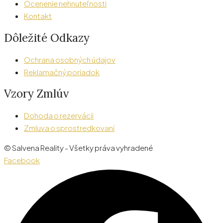
Ocenenie nehnuteľnosti
Kontakt
Dôležité Odkazy
Ochrana osobných údajov
Reklamačný poriadok
Vzory Zmlúv
Dohoda o rezervácii
Zmluva o sprostredkovaní
© Salvena Reality - Všetky práva vyhradené
Facebook